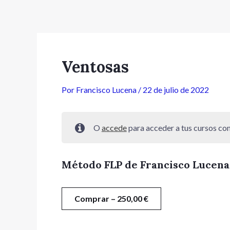
Ir
Navegación
al
de
contenido
entradas
Ventosas
Por
Francisco Lucena
/
22 de julio de 2022
O
accede
para acceder a tus cursos c
Método FLP de Francisco Lucena
Comprar –
250,00
€