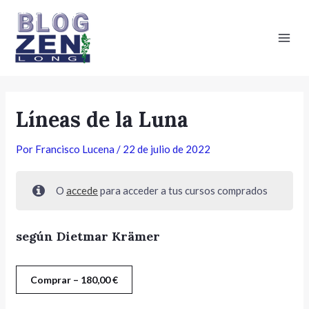
Ir
Navegación
Main
al
de
Men
contenido
entradas
Líneas de la Luna
Por
Francisco Lucena
/
22 de julio de 2022
O
accede
para acceder a tus cursos comprados
según Dietmar Krämer
Comprar –
180,00
€