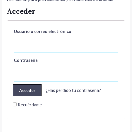
Acceder
Usuario o correo electrónico
ar
Contraseña
¿Has perdido tu contraseña?
Recuérdame