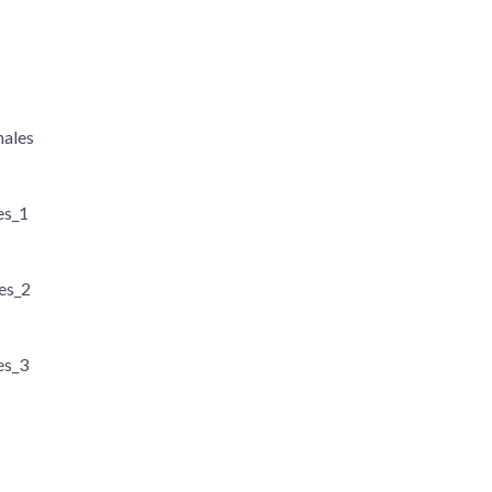
nales
es_1
les_2
es_3