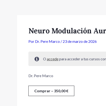
Ir
Navegación
al
de
contenido
entradas
Neuro Modulación Aur
Por
Dr. Pere Marco
/
23 de marzo de 2026
O
accede
para acceder a tus cursos c
Dr. Pere Marco
Comprar –
350,00
€