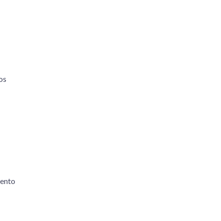
os
iento