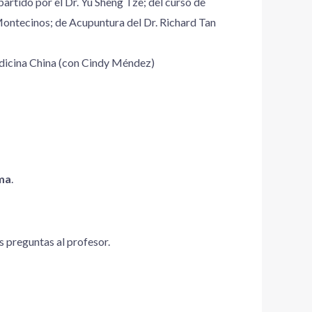
rtido por el Dr. Yu Sheng Tze; del curso de
Montecinos; de Acupuntura del Dr. Richard Tan
edicina China (con Cindy Méndez)
oma
.
us preguntas al profesor.