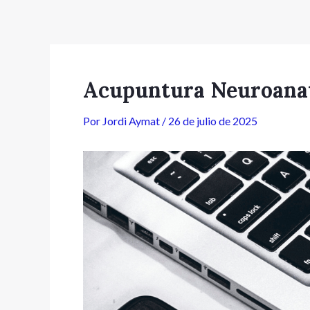
Ir
Navegación
al
de
contenido
entradas
Acupuntura Neuroana
Por
Jordi Aymat
/
26 de julio de 2025